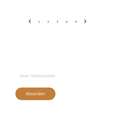
Leistung als auch Menschlichkeit
1
2
3
4
6
Hinterlasse deine Telefonnummer, 
„Was ist mir heute gut gelungen?“
ich rufe dich an.
Absenden