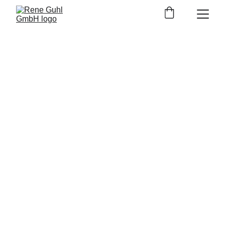
Impressum
Medieninhaber und für den Inhalt 
verantwortlich:
Rene Guhl GmbH
Weng 160
8913 Admont
Österreich