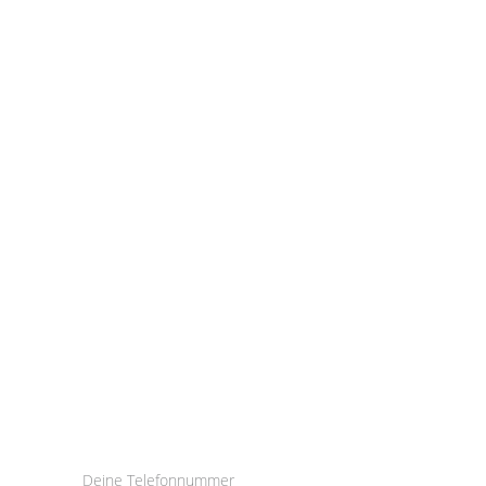
Robert Korkisch
Hinterlasse deine Telefonnummer, 
ich rufe dich an.