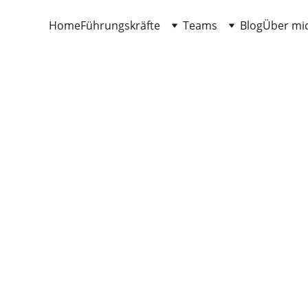
Home
Führungskräfte
Teams
Blog
Über mi
 Herausforderungen meistern. Vertrauen stärken. 
Potentiale entfa