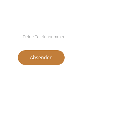
Hinterlasse deine Telefonnummer, 
ich rufe dich an.
Absenden
Quicklinks
Führungskräftecoaching am Berg
Coaching für Führungskräfte Einzelstunde
Leadership Training
Teamcoaching
Outdoor Teambuilding