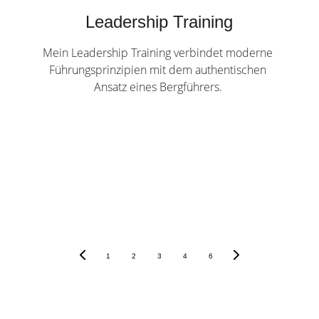
Leadership Training
Mein Leadership Training verbindet moderne 
Führungsprinzipien mit dem authentischen 
Ansatz eines Bergführers. 
Das könnte dich auch intressieren:
1
2
3
4
6