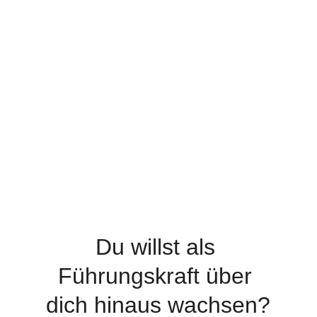
Du willst als 
Führungskraft über 
Und genau das ist persönliches 
Wachstum.
dich hinaus wachsen?